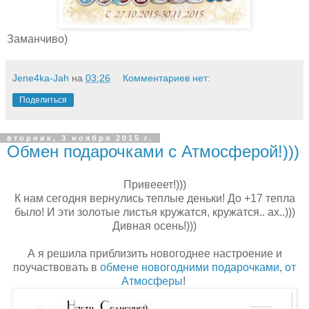
Заманчиво)
Jene4ka-Jah
на
03:26
Комментариев нет:
Поделиться
вторник, 3 ноября 2015 г.
Обмен подарочками с Атмосферой!)))
Привееет!)))
К нам сегодня вернулись теплые деньки! До +17 тепла
было! И эти золотые листья кружатся, кружатся.. ах..)))
Дивная осень!)))
А я решила приблизить новогоднее настроение и
поучаствовать в
обмене новогодними подарочками, от
Атмосферы
!