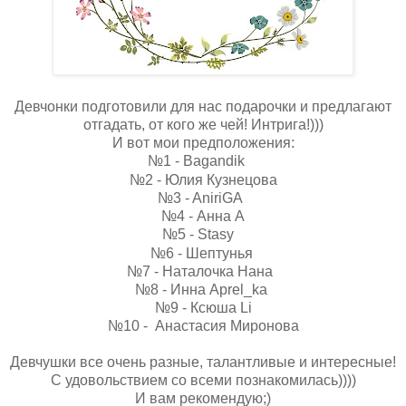
Девчонки подготовили для нас подарочки и предлагают
отгадать, от кого же чей! Интрига!)))
И вот мои предположения:
№1 - Bagandik
№2 - Юлия Кузнецова
№3 - AniriGA
№4 - Анна А
№5 - Stasy
№6 - Шептунья
№7 - Наталочка Нана
№8 - Инна Aprel_ka
№9 - Ксюша Li
№10 - Анастасия Миронова
Девчушки все очень разные, талантливые и интересные!
С удовольствием со всеми познакомилась))))
И вам рекомендую;)