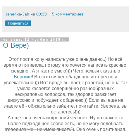
Jene4ka-Jah
на
00:39
5 комментариев:
Поделиться
четверг, 12 ноября 2015 г.
О Вере)
Этот пост я хочу написать уже очень давно..) Но всё
время оттягивала, потому что хочется написать красиво,
складно.. А я так не умею)))) Чего нельзя сказать о
Верочке
! Вот кто пишет обалденно интересно и
увлекательно!))) Вот вроде бы пост с работой, но она так
умело касается совершенно разнообразных
нескраповых вопросов, так здорово разжигает
дискуссию и побуждает к общению!)) Если вы еще не
знаете её - обязательно зайдите, почитайте, Уверена, вы
останетесь!)))
А ещё, она очень искренний человек! Ну вот какое-то
более подходящее слово есть, но не могу подобрать
(
говорила же - не умею писать))
. Она очень позитивная,