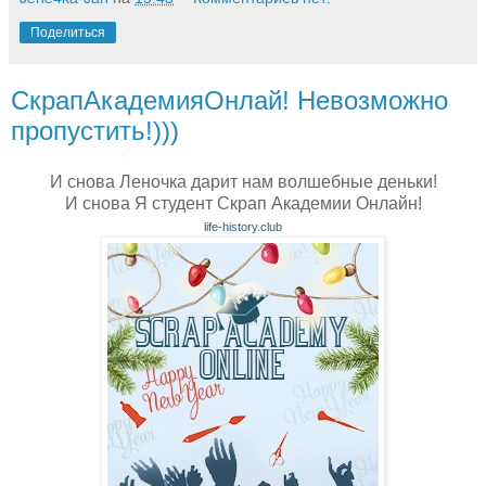
Поделиться
СкрапАкадемияОнлай! Невозможно
пропустить!)))
И снова Леночка дарит нам волшебные деньки!
И снова Я студент Скрап Академии Онлайн!
life-history.club