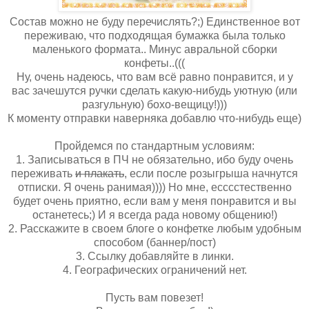
Состав можно не буду перечислять?;) Единственное вот
переживаю, что подходящая бумажка была только
маленького формата.. Минус авральной сборки
конфеты..(((
Ну, очень надеюсь, что вам всё равно понравится, и у
вас зачешутся ручки сделать какую-нибудь уютную (или
разгульную) бохо-вещицу!)))
К моменту отправки наверняка добавлю что-нибудь еще)
Пройдемся по стандартным условиям:
1. Записываться в ПЧ не обязательно, ибо буду очень
переживать
и плакать
, если после розыгрыша начнутся
отписки. Я очень ранимая)))) Но мне, есссстественно
будет очень приятно, если вам у меня понравится и вы
останетесь;) И я всегда рада новому общению!)
2. Расскажите в своем блоге о конфетке любым удобным
способом (баннер/пост)
3. Ссылку добавляйте в линки.
4. Географических ограничений нет.
Пусть вам повезет!