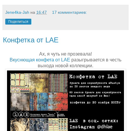
Jene4ka-Jah
на
16:47
17 комментариев:
Поделиться
Конфетка от LAE
Ах, я чуть не прозевала!
Вкуснющая конфета от LAE
разыгрывается в честь
выхода новой коллекции.