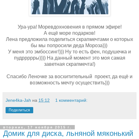
Ура-ура! Моревдохновения в прямом эфире!
А ещё море подарков!
Лена предложила поделиться скрапмечтами о которых
бы мы попросили деда Мороза)))
У меня это эмбоссинг!))) Ну то есть фен, подушечка и
пудррррры)))) На данный момент это моя самая
заветная скрапмечта!)
Спасибо Леночке за восхитительный проект, да ещё и
возможность мечту осуществить)))
Jene4ka-Jah
на
15:12
1 комментарий:
Поделиться
вторник, 17 ноября 2015 г.
Домик для диска, льняной мяконький